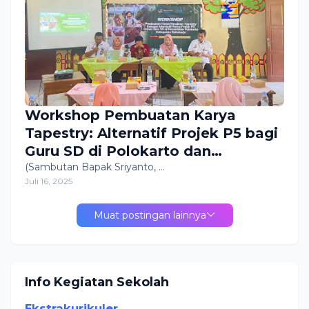
Workshop Pembuatan Karya
Tapestry: Alternatif Projek P5 bagi
Guru SD di Polokarto dan
Bendosari
(Sambutan Bapak Sriyanto, …
Juli 16, 2025
Muat postingan lainnya
Info Kegiatan Sekolah
Ekstrakurikuler