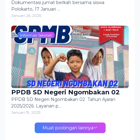
sosial dan islami
Dokumentasi jumat berkah bersama siswa
Polokarto, 17 Januari …
Januari 26, 2025
Informasi Sekolah
PPDB SD Negeri Ngombakan 02
PPDB SD Negeri Ngombakan 02 Tahun Ajaran
2025/2026. Layanan p…
Januari 19, 2025
Muat postingan lainnya