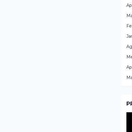
Ap
Ma
Fe
Ja
Ag
Me
Ap
Ma
P