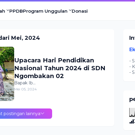
ah
PPDB
Program Unggulan
Donasi
ari Mei, 2024
I
Ek
Upacara Hari Pendidikan
- 
- 
Nasional Tahun 2024 di SDN
- 
Ngombakan 02
Bapak Ib…
Mei 05, 2024
p
t postingan lainnya