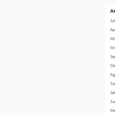
A
Ju
Ap
Ma
Fe
Ja
De
Ag
Ju
Ja
Ju
Me