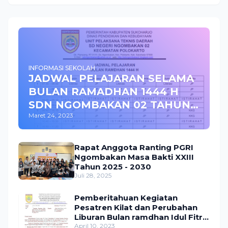
INFORMASI SEKOLAH
JADWAL PELAJARAN SELAMA
BULAN RAMADHAN 1444 H
SDN NGOMBAKAN 02 TAHUN
Maret 24, 2023
2023
Rapat Anggota Ranting PGRI
Ngombakan Masa Bakti XXIII
Tahun 2025 - 2030
Juli 28, 2025
Pemberitahuan Kegiatan
Pesatren Kilat dan Perubahan
Liburan Bulan ramdhan Idul Fitri
1444 H tahun 2023 SDN
April 10, 2023