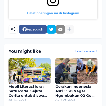
Lihat postingan ini di Instagram
Facebook
You might like
Lihat semua
Mobil Literasi Iqra :
Gerakan Indonesia
Satu Roda, Sejuta
Asri : “SD Negeri
Cerita untuk Siswa
Ngombakan 02 Go
SDN Ngombakan 02.
Juli 07, 2026
ASRI”
April 08, 2026