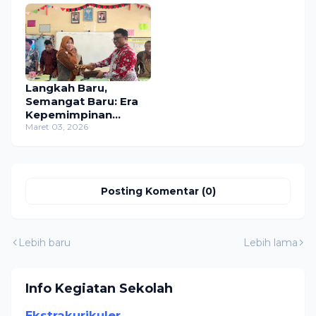
Langkah Baru,
Semangat Baru: Era
Kepemimpinan
Kepala Sekolah Baru
Maret 03, 2026
SDN Ngombakan 02
Posting Komentar (0)
Lebih baru
Lebih lama
Info Kegiatan Sekolah
Ekstrakurikuler