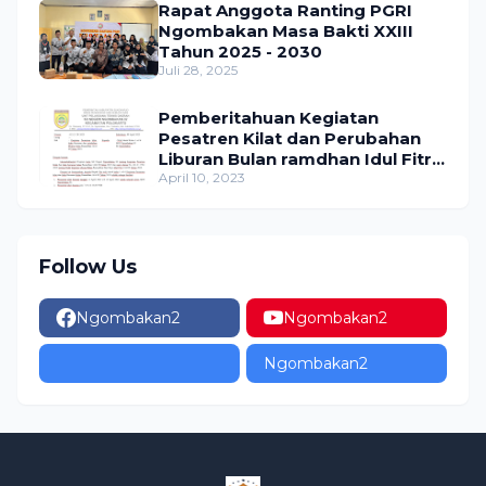
Rapat Anggota Ranting PGRI
Ngombakan Masa Bakti XXIII
Tahun 2025 - 2030
Juli 28, 2025
Pemberitahuan Kegiatan
Pesatren Kilat dan Perubahan
Liburan Bulan ramdhan Idul Fitri
1444 H tahun 2023 SDN
April 10, 2023
Ngombakan 02
Follow Us
Ngombakan2
Ngombakan2
Ngombakan2