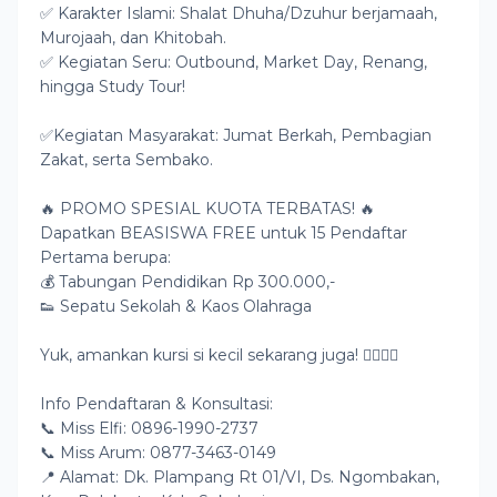
✅ Karakter Islami: Shalat Dhuha/Dzuhur berjamaah,
Murojaah, dan Khitobah.
✅ Kegiatan Seru: Outbound, Market Day, Renang,
hingga Study Tour!
✅Kegiatan Masyarakat: Jumat Berkah, Pembagian
Zakat, serta Sembako.
🔥 PROMO SPESIAL KUOTA TERBATAS! 🔥
Dapatkan BEASISWA FREE untuk 15 Pendaftar
Pertama berupa:
💰 Tabungan Pendidikan Rp 300.000,-
👟 Sepatu Sekolah & Kaos Olahraga
Yuk, amankan kursi si kecil sekarang juga! 🏃‍♂️🏃‍♀️
Info Pendaftaran & Konsultasi:
📞 Miss Elfi: 0896-1990-2737
📞 Miss Arum: 0877-3463-0149
📍 Alamat: Dk. Plampang Rt 01/VI, Ds. Ngombakan,