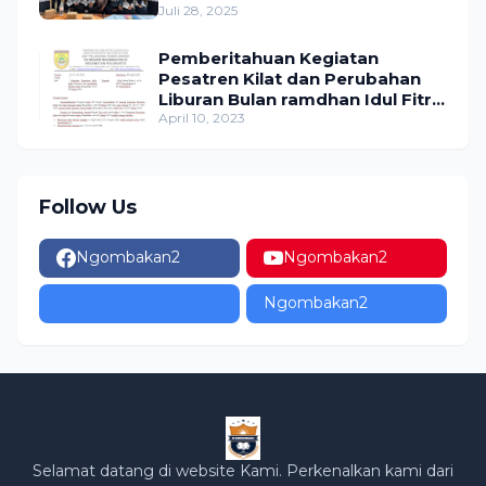
Juli 28, 2025
Pemberitahuan Kegiatan
Pesatren Kilat dan Perubahan
Liburan Bulan ramdhan Idul Fitri
1444 H tahun 2023 SDN
April 10, 2023
Ngombakan 02
Follow Us
Ngombakan2
Ngombakan2
Ngombakan2
Selamat datang di website Kami. Perkenalkan kami dari