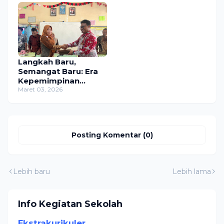
Langkah Baru,
Semangat Baru: Era
Kepemimpinan
Kepala Sekolah Baru
Maret 03, 2026
SDN Ngombakan 02
Posting Komentar (0)
Lebih baru
Lebih lama
Info Kegiatan Sekolah
Ekstrakurikuler