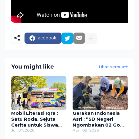
Facebook
You might like
Lihat semua
Mobil Literasi Iqra :
Gerakan Indonesia
Satu Roda, Sejuta
Asri : “SD Negeri
Cerita untuk Siswa
Ngombakan 02 Go
SDN Ngombakan 02.
Juli 07, 2026
ASRI”
April 08, 2026