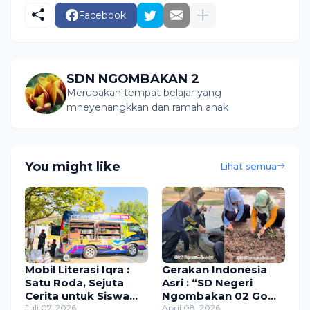
Facebook
SDN NGOMBAKAN 2
Merupakan tempat belajar yang
mneyenangkkan dan ramah anak
You might like
Lihat semua
Mobil Literasi Iqra :
Gerakan Indonesia
Satu Roda, Sejuta
Asri : “SD Negeri
Cerita untuk Siswa
Ngombakan 02 Go
SDN Ngombakan 02.
Juli 07, 2026
ASRI”
April 08, 2026