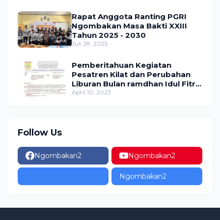
Rapat Anggota Ranting PGRI
Ngombakan Masa Bakti XXIII
Tahun 2025 - 2030
Juli 28, 2025
Pemberitahuan Kegiatan
Pesatren Kilat dan Perubahan
Liburan Bulan ramdhan Idul Fitri
1444 H tahun 2023 SDN
April 10, 2023
Ngombakan 02
Follow Us
Ngombakan2
Ngombakan2
Ngombakan2