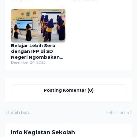
Belajar Lebih Seru
dengan IFP di SD
Negeri Ngombakan
02
Desember 24, 2025
Posting Komentar (0)
Lebih baru
Lebih lama
Info Kegiatan Sekolah